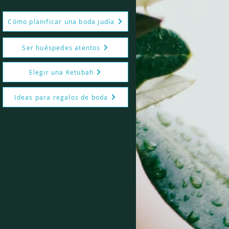
Cómo planificar una boda judía
Ser huéspedes atentos
Elegir una Ketubah
Ideas para regalos de boda