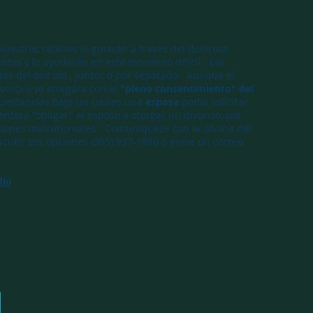
. Nuestros rabinos lo guiarán a través del doloroso
ntas y lo ayudarán en este momento difícil. Las
tes del
beit din
, juntos o por separado. Aunque el
vorcio) se otorgara con el
"pleno consentimiento" del
cunstancias bajo las cuales una
esposa
podía solicitar
tentara "obligar" al esposo a otorgar un divorcio, por
ciones matrimoniales. Comuníquese con la oficina del
scutir sus opciones (305) 937-1880 o envíe un correo
dío