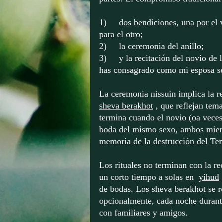
1)
dos bendiciones, una por el 
para el otro;
2)
la ceremonia del anillo;
3)
y la recitación del novio de 
has consagrado como mi esposa seg
La ceremonia nissuin implica la r
sheva berakhot
, que reflejan tem
termina cuando el novio (oa veces
boda del mismo sexo, ambos miem
memoria de la destrucción del Te
Los rituales no terminan con la re
un corto tiempo a solas en
yihud
de bodas. Los sheva berakhot se r
opcionalmente, cada noche durant
con familiares y amigos.