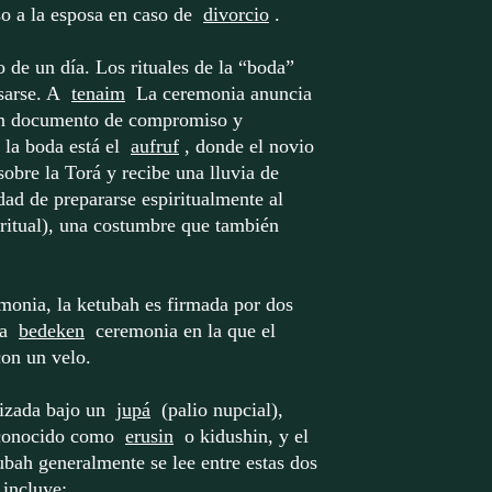
o a la esposa en caso de
divorcio
.
 de un día. Los rituales de la “boda”
sarse. A
tenaim
La ceremonia anuncia
un documento de compromiso y
la boda está el
aufruf
, donde el novio
sobre la Torá y recibe una lluvia de
dad de prepararse espiritualmente al
 ritual), una costumbre que también
emonia, la ketubah es firmada por dos
a
bedeken
ceremonia en la que el
con un velo.
izada bajo un
jupá
(palio nupcial),
 conocido como
erusin
o kidushin, y el
ubah generalmente se lee entre estas dos
 incluye: