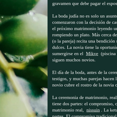
gravamen que debe pagar el espos
La boda judía no es solo un asunto
comenzaron con la decisión de ca
el próximo matrimonio leyendo 
rompiendo un plato. Más cerca de 
(o la pareja) recita una bendición 
dulces. La novia tiene la oportuni
sumergirse en el
Mikve
(piscina
siguen muchos novios.
El día de la boda, antes de la cer
testigos, y muchas parejas hacen l
novio cubre el rostro de la novia 
La ceremonia de matrimonio, real
tiene dos partes: el compromiso,
matrimonio real,
nissuin
. La ket
partes. El compromiso tradicional