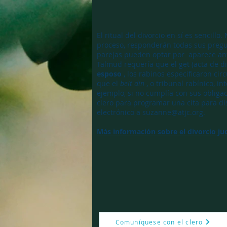
El ritual del divorcio en sí es sencillo
proceso, responderán todas sus pregu
parejas pueden optar por aparece an
Talmud requería que el get (acta de di
esposo
, los rabinos especificaron cir
que el
beit din
, o tribunal rabínico, in
ejemplo, si no cumplía con sus obliga
clero para programar una cita para di
electrónico a
suzanne@atjc.org
.
Más información sobre el divorcio ju
Comuníquese con el clero