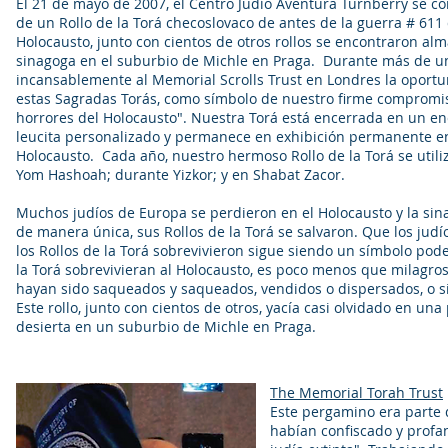
El 21 de mayo de 2007, el Centro Judío Aventura Turnberry se con
de un Rollo de la Torá checoslovaco de antes de la guerra # 611
Holocausto, junto con cientos de otros rollos se encontraron a
sinagoga en el suburbio de Michle en Praga.
Durante más de u
incansablemente al Memorial Scrolls Trust en Londres la oport
estas Sagradas Torás, como símbolo de nuestro firme compromis
horrores del Holocausto". Nuestra Torá está encerrada en un e
leucita personalizado y permanece en exhibición permanente e
Holocausto.
Cada año, nuestro hermoso Rollo de la Torá se utili
Yom Hashoah; durante Yizkor; y en Shabat Zacor.
Muchos judíos de Europa se perdieron en el Holocausto y la sin
de manera única, sus Rollos de la Torá se salvaron. Que los jud
los Rollos de la Torá sobrevivieron sigue siendo un símbolo pode
la Torá sobrevivieran al Holocausto, es poco menos que milagr
hayan sido saqueados y saqueados, vendidos o dispersados, o 
Este rollo, junto con cientos de otros, yacía casi olvidado en u
desierta en un suburbio de Michle en Praga.
The Memorial Torah Trust
Este pergamino era parte 
habían confiscado y profa