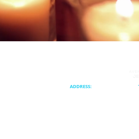
ADDRESS:
20400 NE 30th Avenue
Synagogue 
Aventura, FL 33180
School & Cam
Cateri
ATJC is a proud member of the United 