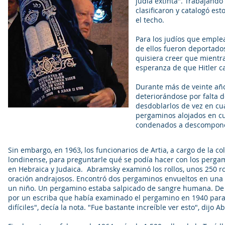
judía extinta". Trabajando
clasificaron y catalogó es
el techo.
Para los judíos que emplea
de ellos fueron deportado
quisiera creer que mientra
esperanza de que Hitler ca
Durante más de veinte añ
deteriorándose por falta d
desdoblarlos de vez en cu
pergaminos alojados en cu
condenados a descompone
Sin embargo, en 1963, los funcionarios de Artia, a cargo de la co
londinense, para preguntarle qué se podía hacer con los pergam
en Hebraica y Judaica.
Abramsky examinó los rollos, unos 250 ro
oración andrajosos. Encontró dos pergaminos envueltos en una
un niño. Un pergamino estaba salpicado de sangre humana. De 
por un escriba que había examinado el pergamino en 1940 para v
difíciles", decía la nota. "Fue bastante increíble ver esto", dijo